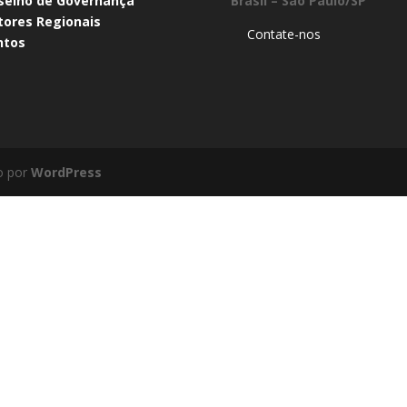
selho de Governança​
Brasil – São Paulo/SP
tores Regionais
Contate-nos
ntos
o por
WordPress