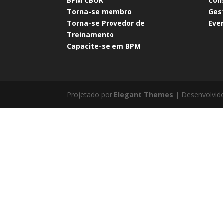
BPM CBOK​
Con
Torna-se membro​
Ges
Torna-se Provedor de
Eve
Treinamento​
Capacite-se em BPM​
Projetado por
Elegant Themes
| Desenvolvid