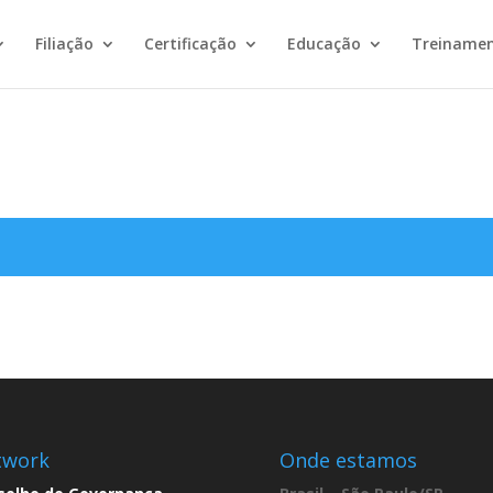
Filiação
Certificação
Educação
Treiname
twork
Onde estamos