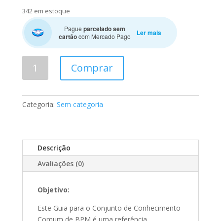
342 em estoque
Pague
parcelado sem
Ler mais
cartão
com Mercado Pago
Guia
Comprar
para
BPM
Corpo
Categoria:
Sem categoria
Comum
de
Conhecimento
(BPM
Descrição
CBOK®)
-
Avaliações (0)
Versão
4.0.
Objetivo:
quantidade
Este Guia para o Conjunto de Conhecimento
Comum de BPM é uma referência