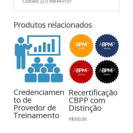
Contato: (27) 98844-0101
Produtos relacionados
Credenciamen
Recertificação
to de
CBPP com
Provedor de
Distinção
Treinamento
R$
500,00