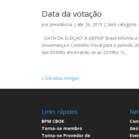
Data da votação
por
presidência
|
abr 26, 2019
|
Sem categoria
DATA DA ELEIÇÃO: A ABPMP Brasil informa a t
Governança e Conselho Fiscal para o período 2
das 00:00hs encerrando-se as 23:59hs. O...
« Entradas Antigas
Links rápidos
Ne
BPM CBOK​
Con
Torna-se membro​
Ges
Torna-se Provedor de
Eve