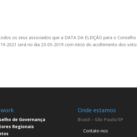
odos os seus associados que a DATA DA ELEIÇÃO para o Conselho
019-2021 será no dia 23-05-2019 com início do acolhimento dos voto
twork
Onde estamos
selho de Governança​
Brasil – São Paulo/SP
tores Regionais
Contate-nos
ntos