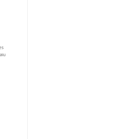
es
aiu